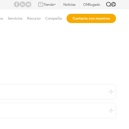
Tienda
Noticias
ONRugado
os
Servicios
Recurso
Compañía
Contacto con nosotros