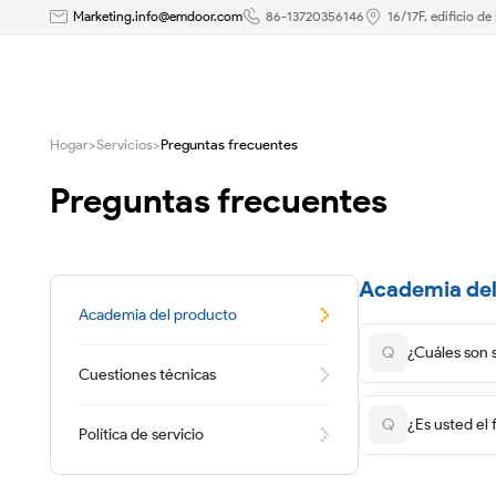
Preguntas
Marketing.info@emdoor.com
86-13720356146
16/17F, edificio d
Frecuentes-
Emdoor
Hogar
>
Servicios
>
Preguntas frecuentes
Preguntas frecuentes
Academia del
Academia del producto
Q
¿Cuáles son 
Cuestiones técnicas
Q
¿Es usted el 
Política de servicio