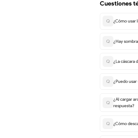
Cuestiones t
Q
¿Cómo usar 
Q
¿Hay sombras
Q
¿La cáscara 
Q
¿Puedo usar 
¿Al cargar ar
Q
respuesta?
Q
¿Cómo descar