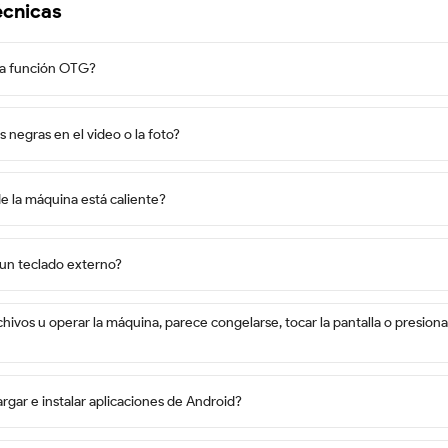
écnicas
la función OTG?
 negras en el video o la foto?
de la máquina está caliente?
un teclado externo?
chivos u operar la máquina, parece congelarse, tocar la pantalla o presion
gar e instalar aplicaciones de Android?