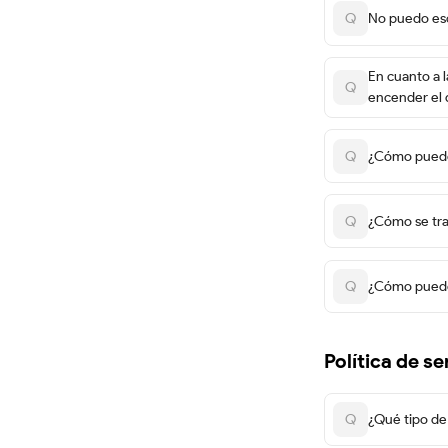
Q
No puedo esc
En cuanto a 
Q
encender el d
Q
¿Cómo puedo 
Q
¿Cómo se tra
Q
¿Cómo puedo 
Política de se
Q
¿Qué tipo de