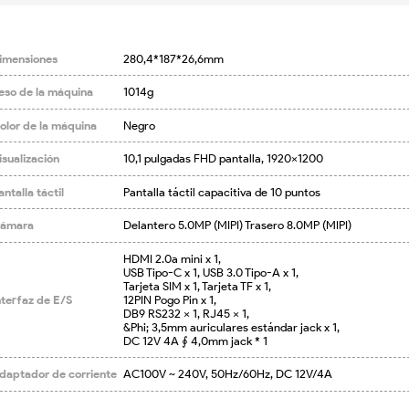
imensiones
280,4*187*26,6mm
eso de la máquina
1014g
olor de la máquina
Negro
isualización
10,1 pulgadas FHD pantalla, 1920x1200
antalla táctil
Pantalla táctil capacitiva de 10 puntos
ámara
Delantero 5.0MP (MIPI) Trasero 8.0MP (MIPI)
HDMI 2.0a mini x 1,

USB Tipo-C x 1, USB 3.0 Tipo-A x 1,

Tarjeta SIM x 1, Tarjeta TF x 1,

nterfaz de E/S
12PIN Pogo Pin x 1,

DB9 RS232 x 1, RJ45 x 1,

&Phi; 3,5mm auriculares estándar jack x 1,

DC 12V 4A ∮ 4,0mm jack * 1
daptador de corriente
AC100V ~ 240V, 50Hz/60Hz, DC 12V/4A