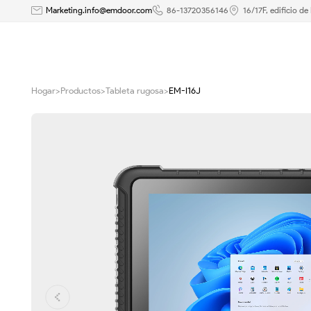
PC
Marketing.info@emdoor.com
86-13720356146
16/17F, edificio d
rugosa
de
Hogar
>
Productos
>
Tableta rugosa
>
EM-I16J
Windows
de
10,1
pulgadas