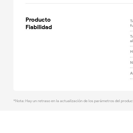
Producto

T
Fiabilidad
f
T
a
H
N
A
*Nota: Hay un retraso en la actualización de los parámetros del produc