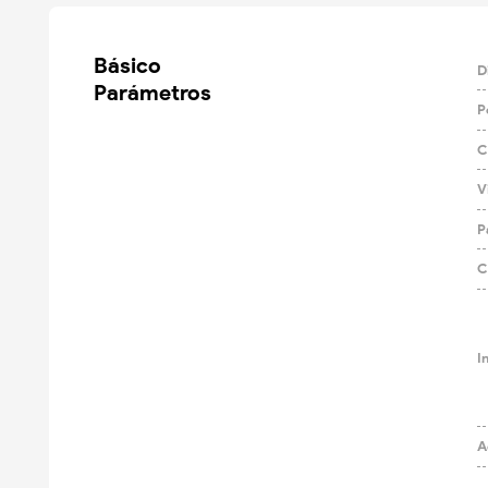
Básico

D
Parámetros
P
C
V
P
C
I
A