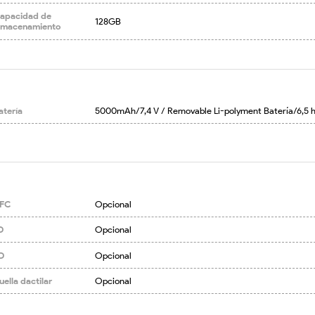
apacidad de
128GB
lmacenamiento
atería
5000mAh/7,4 V / Removable Li-polyment Batería/6,5 
FC
Opcional
D
Opcional
D
Opcional
uella dactilar
Opcional