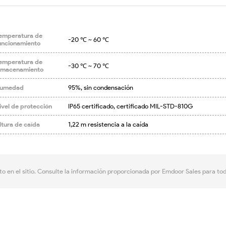
emperatura de
-20 ℃ ~ 60 ℃
uncionamiento
emperatura de
-30 ℃ ~ 70 ℃
lmacenamiento
umedad
95%, sin condensación
ivel de protección
IP65 certificado, certificado MIL-STD-810G
ltura de caída
1,22 m resistencia a la caída
to en el sitio. Consulte la información proporcionada por Emdoor Sales para to