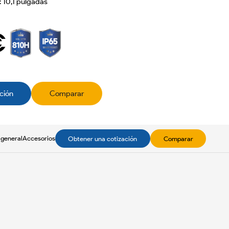
: 10,1 pulgadas
ción
Comparar
 general
Accesorios
Obtener una cotización
Comparar