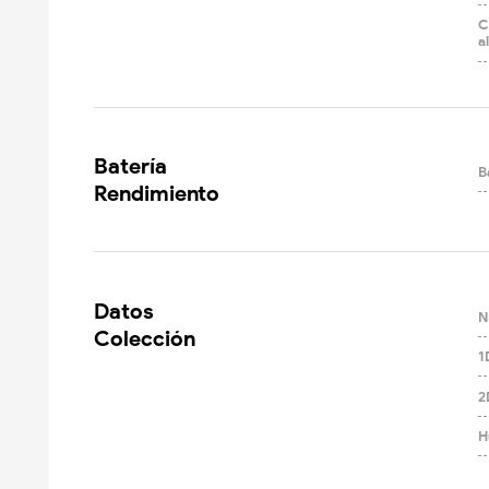
C
a
Batería

B
Rendimiento
Datos

N
Colección
1
2
H