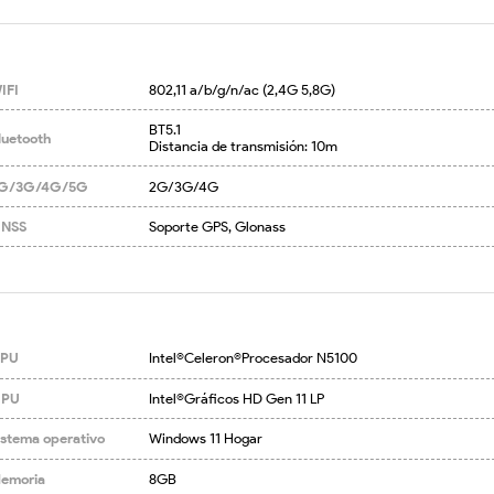
IFI
802,11 a/b/g/n/ac (2,4G 5,8G)
BT5.1

luetooth
Distancia de transmisión: 10m
G/3G/4G/5G
2G/3G/4G
NSS
Soporte GPS, Glonass
PU
Intel®Celeron®Procesador N5100
PU
Intel®Gráficos HD Gen 11 LP
istema operativo
Windows 11 Hogar
emoria
8GB