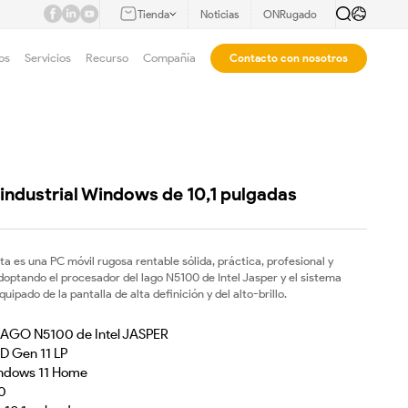
Tienda
Noticias
ONRugado
os
Servicios
Recurso
Compañía
Contacto con nosotros
industrial Windows de 10,1 pulgadas
ta es una PC móvil rugosa rentable sólida, práctica, profesional y
adoptando el procesador del lago N5100 de Intel Jasper y el sistema
uipado de la pantalla de alta definición y del alto-brillo.
 LAGO N5100 de Intel JASPER
D Gen 11 LP
indows 11 Home
0