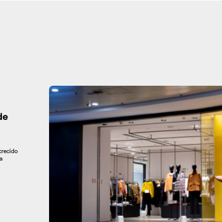
de
crecido
a