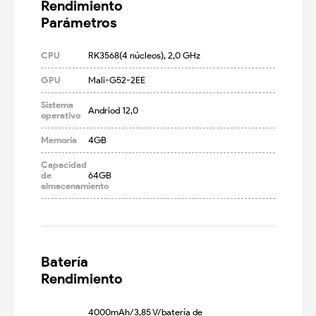
Rendimiento

Parámetros
CPU
RK3568(4 núcleos), 2,0 GHz
GPU
Mali-G52-2EE
Sistema
Andriod 12,0
operativo
Memoria
4GB
Capacidad
de
64GB
almacenamiento
Batería

Rendimiento
4000mAh/3,85 V/batería de 