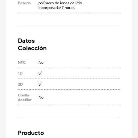
Batería
polímero de iones de litio 
incorporada/7 horas
Datos

Colección
NFC
No
1D
Sí
2D
Sí
Huella
No
dactilar
Producto
