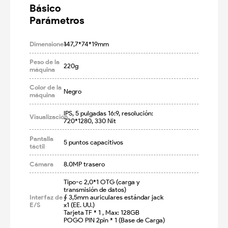
Básico

Parámetros
Dimensiones
147,7*74*19mm
Peso de la
220g
máquina
Color de la
Negro
máquina
IPS, 5 pulgadas 16:9, resolución: 
Visualización
720*1280, 330 Nit
Pantalla
5 puntos capacitivos
táctil
Cámara
8.0MP trasero
Tipo-c 2,0*1 OTG (carga y 
transmisión de datos)

Interfaz de
∮ 3,5mm auriculares estándar jack 
E/S
x1 (EE. UU.)

Tarjeta TF * 1 , Max: 128GB

POGO PIN 2pin * 1 (Base de Carga)