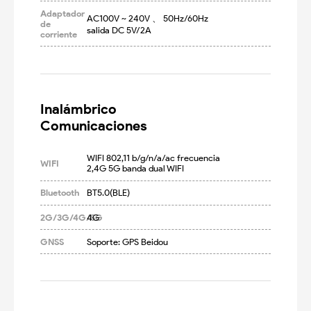
Adaptador
AC100V ~ 240V 、 50Hz/60Hz 
de
salida DC 5V/2A
corriente
Inalámbrico

Comunicaciones
WIFI 802,11 b/g/n/a/ac frecuencia 
WIFI
2,4G 5G banda dual WIFI
Bluetooth
BT5.0(BLE)
2G/3G/4G/5G
4G
GNSS
Soporte: GPS Beidou