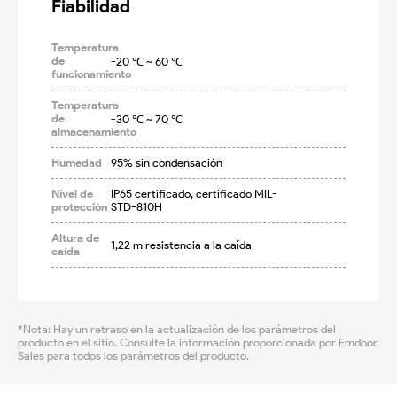
Fiabilidad
Temperatura
de
-20 ℃ ~ 60 ℃
funcionamiento
Temperatura
de
-30 ℃ ~ 70 ℃
almacenamiento
Humedad
95% sin condensación
Nivel de
IP65 certificado, certificado MIL-
protección
STD-810H
Altura de
1,22 m resistencia a la caída
caída
*Nota: Hay un retraso en la actualización de los parámetros del
producto en el sitio. Consulte la información proporcionada por Emdoor
Sales para todos los parámetros del producto.