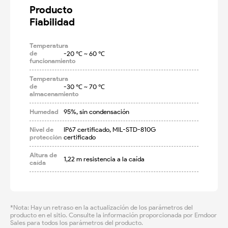
Producto

Fiabilidad
Temperatura
de
-20 ℃ ~ 60 ℃
funcionamiento
Temperatura
de
-30 ℃ ~ 70 ℃
almacenamiento
Humedad
95%, sin condensación
Nivel de
IP67 certificado, MIL-STD-810G 
protección
certificado
Altura de
1,22 m resistencia a la caída
caída
*Nota: Hay un retraso en la actualización de los parámetros del
producto en el sitio. Consulte la información proporcionada por Emdoor
Sales para todos los parámetros del producto.