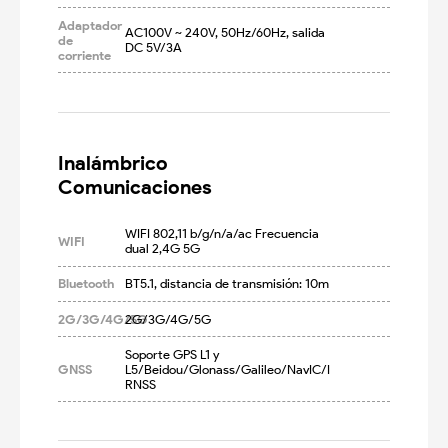
Adaptador
AC100V ~ 240V, 50Hz/60Hz, salida 
de
DC 5V/3A
corriente
Inalámbrico

Comunicaciones
WIFI 802,11 b/g/n/a/ac Frecuencia 
WIFI
dual 2,4G 5G
Bluetooth
BT5.1, distancia de transmisión: 10m
2G/3G/4G/5G
2G/3G/4G/5G
Soporte GPS L1 y 
GNSS
L5/Beidou/Glonass/Galileo/NavIC/I
RNSS