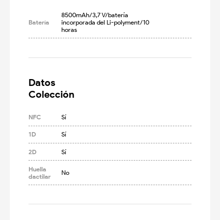
8500mAh/3,7 V/batería 
Batería
incorporada del Li-polyment/10 
horas
Datos

Colección
NFC
Sí
1D
Sí
2D
Sí
Huella
No
dactilar