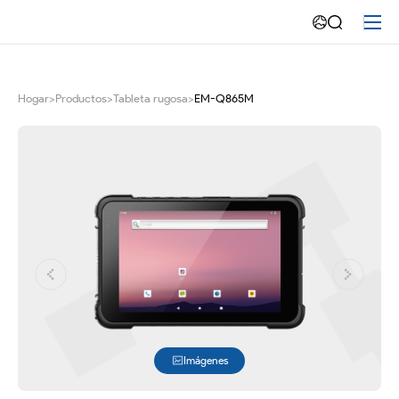
8
tableta
rugosa
Hogar
>
Productos
>
Tableta rugosa
>
EM-Q865M
de
Android
11
de
la
pulgada
Imágenes