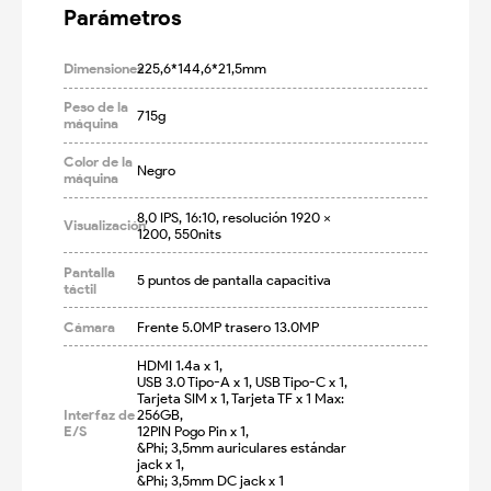
Parámetros
Dimensiones
225,6*144,6*21,5mm
Peso de la
715g
máquina
Color de la
Negro
máquina
8,0 IPS, 16:10, resolución 1920 × 
Visualización
1200, 550nits
Pantalla
5 puntos de pantalla capacitiva
táctil
Cámara
Frente 5.0MP trasero 13.0MP
HDMI 1.4a x 1,

USB 3.0 Tipo-A x 1, USB Tipo-C x 1,

Tarjeta SIM x 1, Tarjeta TF x 1 Max: 
Interfaz de
256GB,

E/S
12PIN Pogo Pin x 1,

&Phi; 3,5mm auriculares estándar 
jack x 1,

&Phi; 3,5mm DC jack x 1