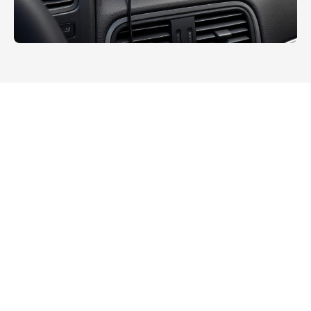
Todos
Utilidades Públicas
Al aire libre rugoso
Gestión de almacenes
Fabricación inteligente
Transporte
Industria de la energía
Venta al por menor inteligente
Industria médica
Industria de topografía y cartografía