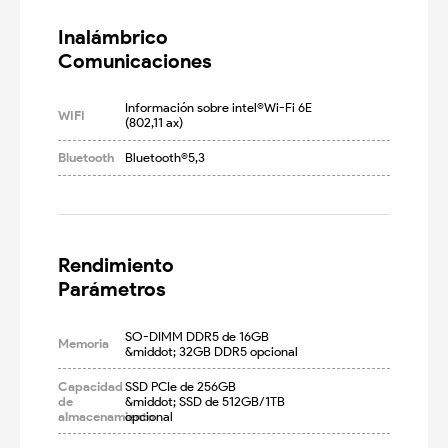
Inalámbrico

Comunicaciones
Información sobre intel®Wi-Fi 6E 
WIFI
(802,11 ax)
Bluetooth
Bluetooth®5,3
Rendimiento

Parámetros
SO-DIMM DDR5 de 16GB

Memoria
&middot; 32GB DDR5 opcional
Capacidad
SSD PCIe de 256GB

de
&middot; SSD de 512GB/1TB 
almacenamiento
opcional