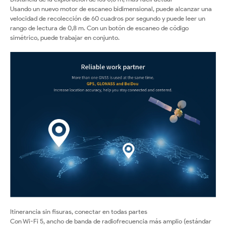
Usando un nuevo motor de escaneo bidimensional, puede alcanzar una
velocidad de recolección de 60 cuadros por segundo y puede leer un
rango de lectura de 0,8 m. Con un botón de escaneo de código
simétrico, puede trabajar en conjunto.
Itinerancia sin fisuras, conectar en todas partes
Con Wi-Fi 5, ancho de banda de radiofrecuencia más amplio (estándar