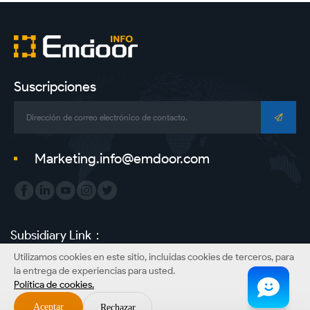
Suscripciones
Marketing.info@emdoor.com
Subsidiary Link：
Utilizamos cookies en este sitio, incluidas cookies de terceros, para
Emdoor Group
Emdoor VR
Emdoor Digital
ONERugged
la entrega de experiencias para usted.
Política de cookies.
Derechos de autor©Información de Emdoor Co., Ltd. Todos los derechos
reservados.
Aceptar
Rechazar