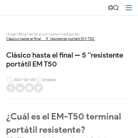
Clásico
hasta
el
Hogar
>
Blog
>
Venta al por menor inteligente
>
Clásico hasta el final -- 5 ''resistente portátil EM T50
final
-
Clásico hasta el final -- 5 ''resistente 
portátil EM T50
-
5
2021-06-04
Emdoor
''resistente
portátil
¿Cuál es el EM-T50 terminal
EM
T50
portátil resistente?