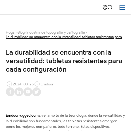
La
durabilidad
se
Hogar
>
Blog
>
Industria de topografía y cartografía
>
La durabilidad se encuentra con la versatilidad: tabletas resistentes para
encuentra
cada configuración
con
La durabilidad se encuentra con la 
versatilidad: tabletas resistentes para 
la
cada configuración
versatilidad:
2024-03-25
Emdoor
tabletas
resistentes
para
Emdoorrugged.com
En el ámbito de la tecnología, donde la versatilidad y
cada
la durabilidad son fundamentales, las tabletas resistentes emergen
como los mejores compañeros todo terreno. Estos dispositivos