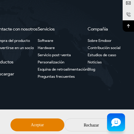
ntacte con nosotros
Servicios
Compañía
pra del producto
Software
Sobre Emdoor
vertirse en un socio
Hardware
Contribución social
Servicio post-venta
Estudios de caso
oductos
Personalización
Noticias
Esquina de retroalimentación
Blog
scargar
Preguntas frecuentes
Aceptar
Rechazar
Sitemap
Política de privacidad
Descargo de responsabilidad