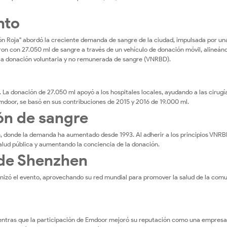
nto
ión Roja" abordó la creciente demanda de sangre de la ciudad, impulsada por un
on con 27.050 ml de sangre a través de un vehículo de donación móvil, alineán
 la donación voluntaria y no remunerada de sangre (VNRBD).
La donación de 27.050 ml apoyó a los hospitales locales, ayudando a las cirugía
mdoor, se basó en sus contribuciones de 2015 y 2016 de 19.000 ml.
ón de sangre
, donde la demanda ha aumentado desde 1993. Al adherir a los principios VNRB
lud pública y aumentando la conciencia de la donación.
 de Shenzhen
anizó el evento, aprovechando su red mundial para promover la salud de la com
ientras que la participación de Emdoor mejoró su reputación como una empresa