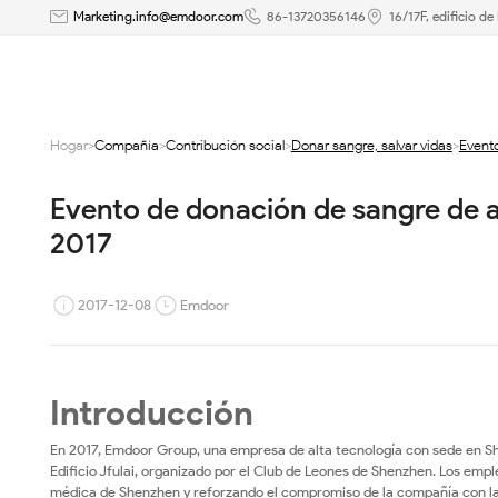
Evento
Marketing.info@emdoor.com
86-13720356146
16/17F, edificio d
de
donación
Hogar
>
Compañía
>
Contribución social
>
Donar sangre, salvar vidas
>
Event
de
Evento de donación de sangre de 
sangre
2017
de
acción
2017-12-08
Emdoor
roja
del
Introducción
Grupo
En 2017, Emdoor Group, una empresa de alta tecnología con sede en She
Edificio Jfulai, organizado por el Club de Leones de Shenzhen. Los e
médica de Shenzhen y reforzando el compromiso de la compañía con la r