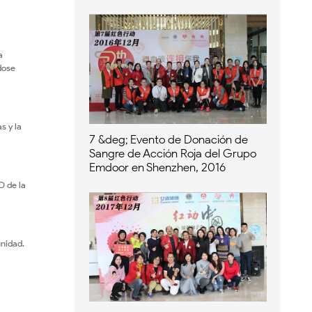
a
dose
s y la
7 &deg; Evento de Donación de
Sangre de Acción Roja del Grupo
Emdoor en Shenzhen, 2016
D de la
unidad.