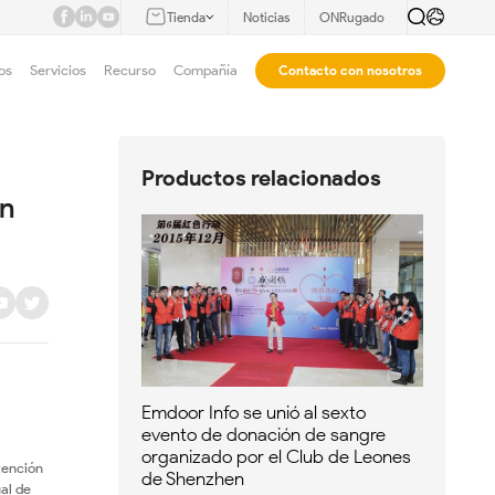
Tienda
Noticias
ONRugado
os
Servicios
Recurso
Compañía
Contacto con nosotros
Productos relacionados
n 
Emdoor Info se unió al sexto
evento de donación de sangre
l
organizado por el Club de Leones
tención
de Shenzhen
al de