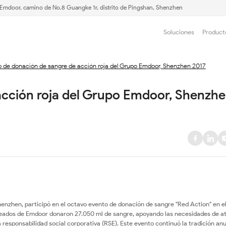
e Emdoor, camino de No.8 Guangke 1r, distrito de Pingshan, Shenzhen
Soluciones
Product
o de donación de sangre de acción roja del Grupo Emdoor, Shenzhen 2017
acción roja del Grupo Emdoor, Shenzhe
nzhen, participó en el octavo evento de donación de sangre "Red Action" en e
mpleados de Emdoor donaron 27.050 ml de sangre, apoyando las necesidades de a
esponsabilidad social corporativa (RSE). Este evento continuó la tradición anu