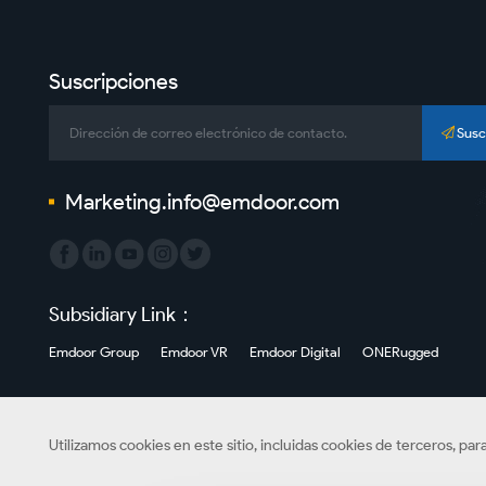
Suscripciones
Susc
Marketing.info@emdoor.com
Subsidiary Link：
Emdoor Group
Emdoor VR
Emdoor Digital
ONERugged
Utilizamos cookies en este sitio, incluidas cookies de terceros, pa
Derechos de autor©Información de Emdoor Co., Ltd. Todos los derechos rese