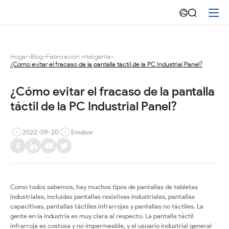
¿Cómo
evitar
el
Hogar
>
Blog
>
Fabricación inteligente
>
¿Cómo evitar el fracaso de la pantalla táctil de la PC Industrial Panel?
fracaso
de
¿Cómo evitar el fracaso de la pantalla 
táctil de la PC Industrial Panel?
la
pantalla
2022-09-20
Emdoor
táctil
de
Como todos sabemos, hay muchos tipos de pantallas de tabletas
la
industriales, incluidas pantallas resistivas industriales, pantallas
capacitivas, pantallas táctiles infrarrojas y pantallas no táctiles. La
PC
gente en la industria es muy clara al respecto. La pantalla táctil
infrarroja es costosa y no impermeable, y el usuario industrial general