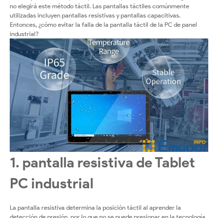
Industrial
no elegirá este método táctil. Las pantallas táctiles comúnmente
utilizadas incluyen pantallas resistivas y pantallas capacitivas.
Panel?
Entonces, ¿cómo evitar la falla de la pantalla táctil de la PC de panel
industrial?
1. pantalla resistiva de Tablet
PC industrial
La pantalla resistiva determina la posición táctil al aprender la
detección de presión, por lo que no se puede presionar en la tecnología