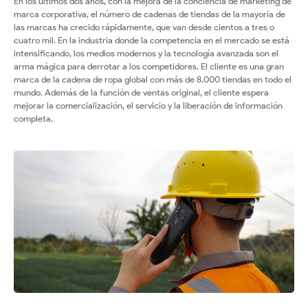
de
En los últimos dos años, con la mejora de la conciencia de marketing de
marca corporativa, el número de cadenas de tiendas de la mayoría de
las marcas ha crecido rápidamente, que van desde cientos a tres o
Emdoor
cuatro mil. En la industria donde la competencia en el mercado se está
intensificando, los medios modernos y la tecnología avanzada son el
listos
arma mágica para derrotar a los competidores. El cliente es una gran
marca de la cadena de ropa global con más de 8.000 tiendas en todo el
para...
mundo. Además de la función de ventas original, el cliente espera
mejorar la comercialización, el servicio y la liberación de información
completa.