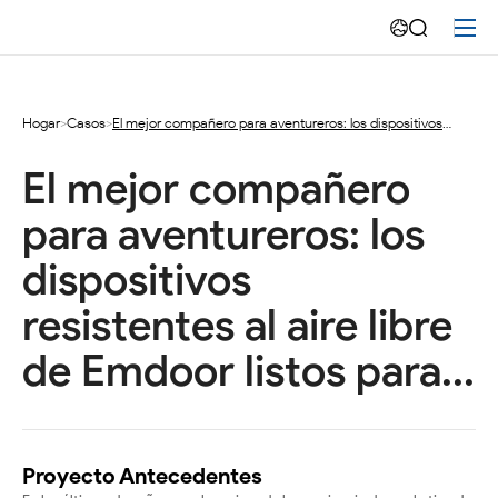
El
mejor
compañero
Hogar
>
Casos
>
El mejor compañero para aventureros: los dispositivos
resistentes al aire libre de Emdoor listos para...
para
El mejor compañero 
aventureros:
para aventureros: los 
los
dispositivos 
dispositivos
resistentes al aire libre 
resistentes
de Emdoor listos para...
al
aire
libre
Proyecto
Antecedentes