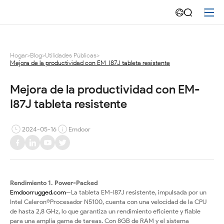
Mejora
de
la
Hogar
>
Blog
>
Utilidades Públicas
>
Mejora de la productividad con EM-I87J tableta resistente
productividad
con
Mejora de la productividad con EM-
I87J tableta resistente
EM-
I87J
2024-05-16
Emdoor
tableta
resistente
Rendimiento 1. Power-Packed
Emdoorrugged.com
--
La tableta EM-I87J resistente, impulsada por un
Intel Celeron®Procesador N5100, cuenta con una velocidad de la CPU
de hasta 2,8 GHz, lo que garantiza un rendimiento eficiente y fiable
para una amplia gama de tareas. Con 8GB de RAM y el sistema