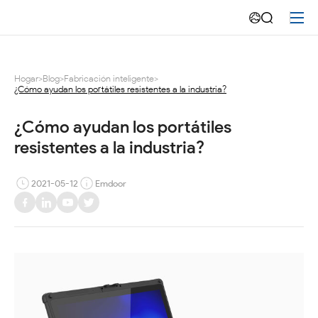
¿Cómo
ayudan
los
Hogar
>
Blog
>
Fabricación inteligente
>
¿Cómo ayudan los portátiles resistentes a la industria?
portátiles
resistentes
¿Cómo ayudan los portátiles 
resistentes a la industria?
a
la
2021-05-12
Emdoor
industria?