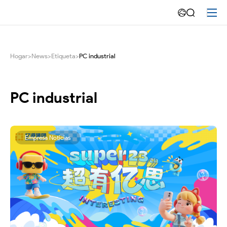
Amplia
aplicación
de
Hogar
>
News
>
Etiqueta
>
PC industrial
Panel
PC
PC industrial
industrial
en
Empresa Noticias
hospitales
inteligentes-
Emdoor-
Tableta