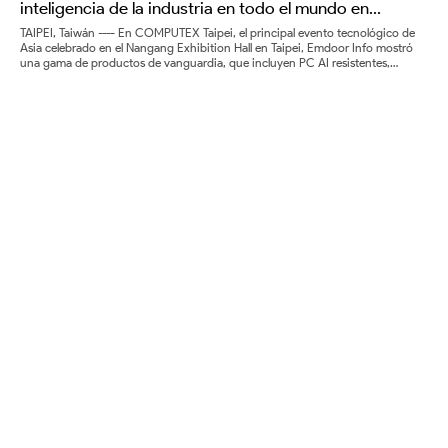
inteligencia de la industria en todo el mundo en
COMPUTEX 2025
TAIPEI, Taiwán ---- En COMPUTEX Taipei, el principal evento tecnológico de
Asia celebrado en el Nangang Exhibition Hall en Taipei, Emdoor Info mostró
una gama de productos de vanguardia, que incluyen PC AI resistentes,
terminales resistentes al aire libre, dispositivos móviles resistentes y PC para
vehículos e industriales (Booth M0403a, Hall 1).