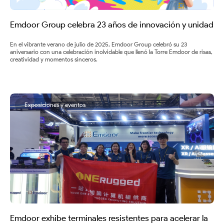
resistente
|
Emdoor Group celebra 23 años de innovación y unidad
Panel
En el vibrante verano de julio de 2025, Emdoor Group celebró su 23
aniversario con una celebración inolvidable que llenó la Torre Emdoor de risas,
creatividad y momentos sinceros.
PC
|
Fabricante
Exposiciones y eventos
de
portátiles
resistentes
Emdoor exhibe terminales resistentes para acelerar la