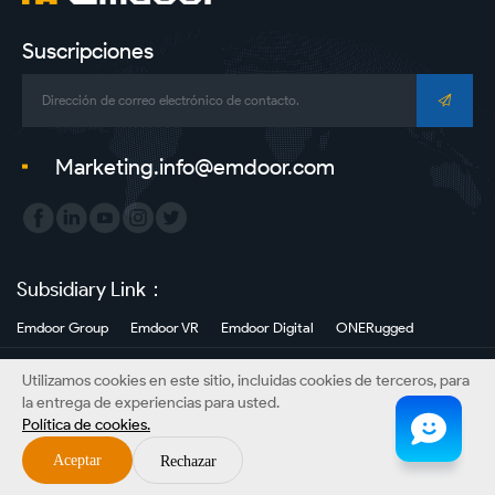
resistentes-
Emdoor-
Suscripciones
Tableta
resistente
Marketing.info@emdoor.com
|
Panel
PC
Subsidiary Link：
|
Emdoor Group
Emdoor VR
Emdoor Digital
ONERugged
Fabricante
Derechos de autor©Información de Emdoor Co., Ltd. Todos los derechos
Utilizamos cookies en este sitio, incluidas cookies de terceros, para
reservados.
de
la entrega de experiencias para usted.
Sitemap
Política de privacidad
Descargo de responsabilidad
Política de cookies.
portátiles
Aceptar
Rechazar