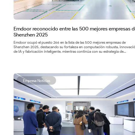
computadora
móvil
resistente
Emdoor reconocido entre las 500 mejores empresas d
Shenzhen 2025
Emdoor-
Emdoor ocupó el puesto 266 en la lista de las 500 mejores empresas de
Shenzhen 2025, destacando su fortaleza en computación robusta, innovaci
Emdoor-
de IA y fabricación inteligente, mientras continúa con su estrategia de
expansión global y crecimiento sostenible.
Tableta
resistente
Empresa Noticias
|
Panel
PC
|