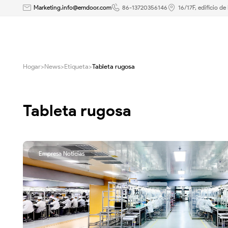
Análisis
Marketing.info@emdoor.com
86-13720356146
16/17F, edificio d
sobre
la
Hogar
>
News
>
Etiqueta
>
Tableta rugosa
aplicación
de
Tableta rugosa
la
tecnología
Empresa Noticias
IOT
en
la