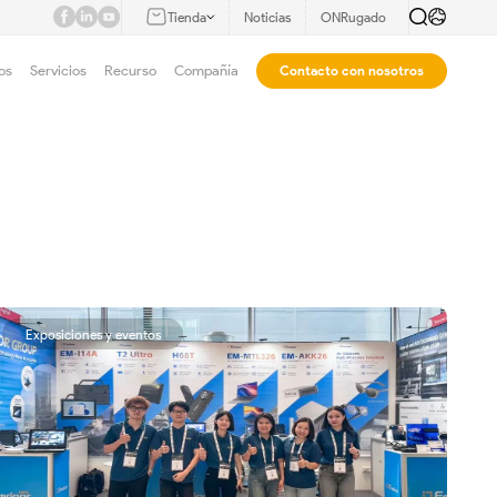
Tienda
Noticias
ONRugado
os
Servicios
Recurso
Compañía
Contacto con nosotros
Exposiciones y eventos