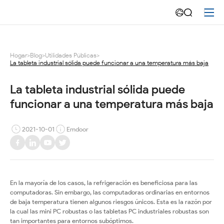
La
tableta
industrial
Hogar
>
Blog
>
Utilidades Públicas
>
La tableta industrial sólida puede funcionar a una temperatura más baja
sólida
puede
La tableta industrial sólida puede 
funcionar a una temperatura más baja
funcionar
a
2021-10-01
Emdoor
una
temperatura
En la mayoría de los casos, la refrigeración es beneficiosa para las
más
computadoras. Sin embargo, las computadoras ordinarias en entornos
de baja temperatura tienen algunos riesgos únicos. Esta es la razón por
baja
la cual las mini PC robustas o las tabletas PC industriales robustas son
tan importantes para entornos subóptimos.