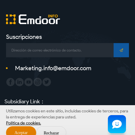
Suscripciones
Marketing.info@emdoor.com
Subsidiary Link：
Utilizamos cookies en este sitio, incluidas cookies de terceros, para
Emdoor Group
Emdoor VR
Emdoor Digital
ONERugged
la entrega de experiencias para usted.
Política de cookies.
Derechos de autor©Información de Emdoor Co., Ltd. Todos los derechos
reservados.
Aceptar
Rechazar
Sitemap
Política de privacidad
Descargo de responsabilidad