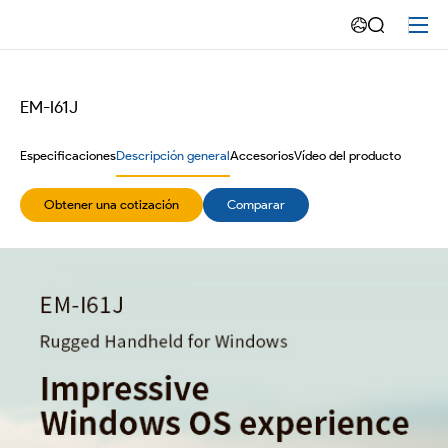
EM-
I61N
Windows
EM-I61J
11
Especificaciones
Descripción general
Accesorios
Vídeo del producto
Handheld
Obtener una cotización
Comparar
resistente