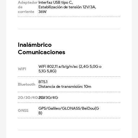
Adaptador
Interfaz USB tipo C,

de
Estabilización de tensión 12V/3A, 
corriente
36W
Inalámbrico

Comunicaciones
WiFi 802,11 a/b/g/n/ac (2,4G 5,0G o 
WIFI
5,1G 5,8G)
BT5.1

Bluetooth
Distancia de transmisión: 10m
2G/3G/4G/5G
2G/3G/4G
GPS/Galileo/GLONASS/BeiDou(G 
GNSS
B)