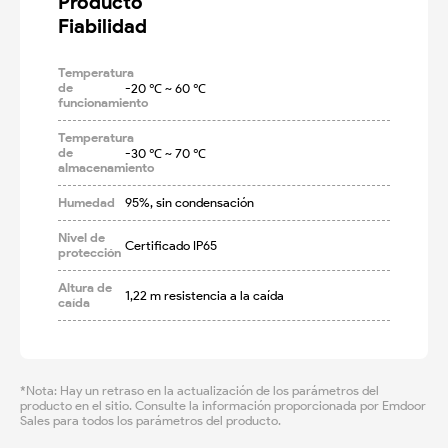
Producto

Fiabilidad
Temperatura
de
-20 ℃ ~ 60 ℃
funcionamiento
Temperatura
de
-30 ℃ ~ 70 ℃
almacenamiento
Humedad
95%, sin condensación
Nivel de
Certificado IP65
protección
Altura de
1,22 m resistencia a la caída
caída
*Nota: Hay un retraso en la actualización de los parámetros del
producto en el sitio. Consulte la información proporcionada por Emdoor
Sales para todos los parámetros del producto.