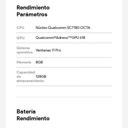
Rendimiento

Parámetros
CPU
Núcleo Qualcomm SC7180 OCTA
Qualcomm®Adreno™GPU 618
GPU
Sistema
Ventanas 11 Pro
operativo
Memoria
8GB
Capacidad
de
128GB
almacenamiento
Batería

Rendimiento