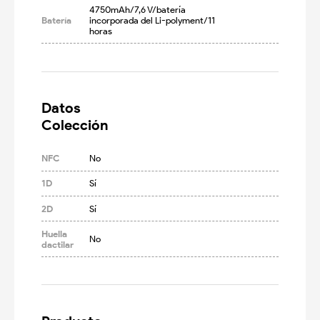
4750mAh/7,6 V/batería 
Batería
incorporada del Li-polyment/11 
horas
Datos

Colección
NFC
No
1D
Sí
2D
Sí
Huella
No
dactilar