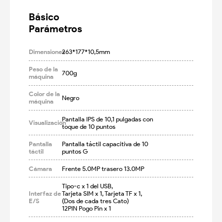
Básico

Parámetros
Dimensiones
263*177*10,5mm
Peso de la
700g
máquina
Color de la
Negro
máquina
Pantalla IPS de 10,1 pulgadas con 
Visualización
toque de 10 puntos
Pantalla
Pantalla táctil capacitiva de 10 
táctil
puntos G
Cámara
Frente 5.0MP trasero 13.0MP
Tipo-c x 1 del USB,

Interfaz de
Tarjeta SIM x 1, Tarjeta TF x 1,

E/S
(Dos de cada tres Cato)

12PIN Pogo Pin x 1