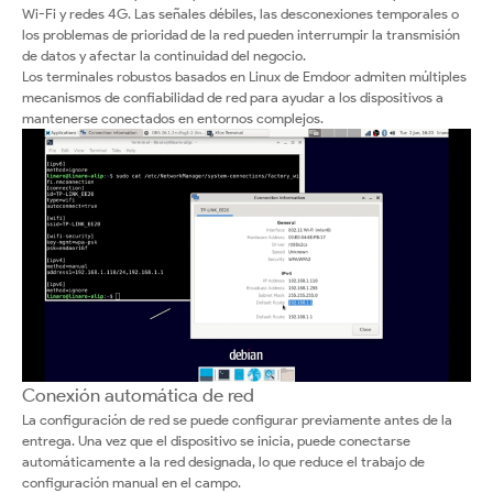
Wi-Fi y redes 4G. Las señales débiles, las desconexiones temporales o
los problemas de prioridad de la red pueden interrumpir la transmisión
de datos y afectar la continuidad del negocio.
Los terminales robustos basados en Linux de Emdoor admiten múltiples
mecanismos de confiabilidad de red para ayudar a los dispositivos a
mantenerse conectados en entornos complejos.
Conexión automática de red
La configuración de red se puede configurar previamente antes de la
entrega. Una vez que el dispositivo se inicia, puede conectarse
automáticamente a la red designada, lo que reduce el trabajo de
configuración manual en el campo.