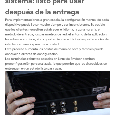
sistema: listo para usar
después de la entrega
Para implementaciones a gran escala, la configuración manual de cada
dispositivo puede llevar mucho tiempo y ser inconsistente. Es posible
que los clientes necesiten establecer el idioma, la zona horaria, el
método de entrada, los parámetros de red, el entorno de la aplicación,
las rutas de archivos, el comportamiento de inicio y las preferencias de
interfaz de usuario para cada unidad.
Este proceso aumenta los costos de mano de obra y también puede
conducir a errores de configuración.
Los terminales robustos basados en Linux de Emdoor admiten
preconfiguración personalizada, lo que permite que los dispositivos se
entreguen en un estado listo para usar.