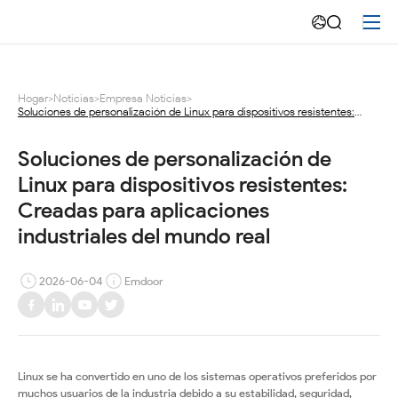
Soluciones
de
personalización
Hogar
>
Noticias
>
Empresa Noticias
>
Soluciones de personalización de Linux para dispositivos resistentes:
de
Creadas para aplicaciones industriales del mundo real
Linux
Soluciones de personalización de 
Linux para dispositivos resistentes: 
para
Creadas para aplicaciones 
dispositivos
industriales del mundo real
resistentes
2026-06-04
Emdoor
Linux se ha convertido en uno de los sistemas operativos preferidos por
muchos usuarios de la industria debido a su estabilidad, seguridad,