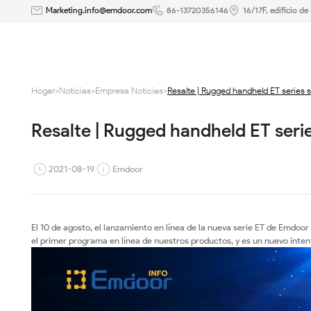
Resalte
Marketing.info@emdoor.com
86-13720356146
16/17F, edificio d
|
Rugged
Hogar
>
Noticias
>
Empresa Noticias
>
Resalte | Rugged handheld ET series 
handheld
Resalte | Rugged handheld ET seri
ET
series
2021-08-19
Emdoor
show
en
El 10 de agosto, el lanzamiento en línea de la nueva serie ET de Emdoo
el primer programa en línea de nuestros productos, y es un nuevo inten
vivo