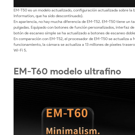
EM-T50 es un modelo actualizado, configuración actualizada sobre la b
Information, que ha sido descontinuado).
En apariencia, no hay mucha diferencia de EM-T52. EM-T50 tiene un tam
pulgadas. Equipado con botones de función personalizados, interfaz d
botón de escaneo simple se ha actualizado a botones de escaneo doble
En comparación con EM-T52, el procesador de EM-T50 se actualiza a 
funcionamiento, la cámara se actualiza a 13 millones de píxeles traseros
Wi-Fi 5.
EM-T60 modelo ultrafino