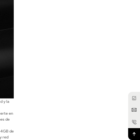
d y la
ierte en
nes de
n 4GB de
y red