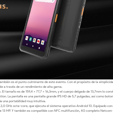
También es el punto culminante de este evento. Con el propósito de la simplicida
ble a través de un rendimiento de alta gama.
 El tamaño es de 159,4 × 77,7 × 16,3mm, y el cuerpo delgado de 13,7mm lo conv
on. La pantalla es una pantalla grande IPS HD de 5,7 pulgadas, así como boto
a una portabilidad muy intuitiva.
2,0 GHz octa-core, que ejecuta el sistema operativo Android 10. Equipado co
13 MP. Y también es compatible con NFC multifunción, 4G completo Netcom 