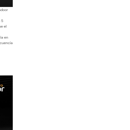
mdoor
 5
e el
ia en
ecuencia