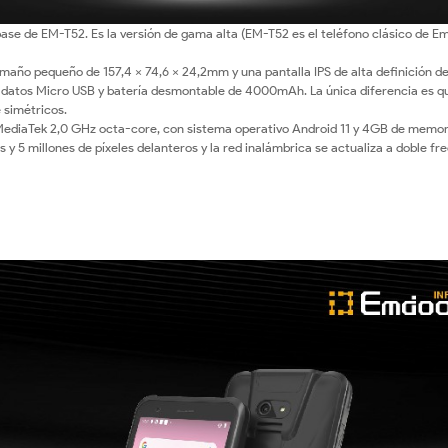
ase de EM-T52. Es la versión de gama alta (EM-T52 es el teléfono clásico de E
año pequeño de 157,4 × 74,6 × 24,2mm y una pantalla IPS de alta definición de
e datos Micro USB y batería desmontable de 4000mAh. La única diferencia es qu
 simétricos.
MediaTek 2,0 GHz octa-core, con sistema operativo Android 11 y 4GB de memor
 y 5 millones de píxeles delanteros y la red inalámbrica se actualiza a doble fr