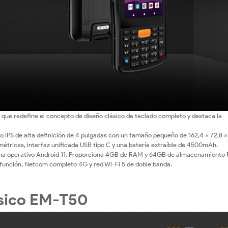
que redefine el concepto de diseño clásico de teclado completo y destaca la
o IPS de alta definición de 4 pulgadas con un tamaño pequeño de 162,4 × 72,8 ×
métricas, interfaz unificada USB tipo C y una batería extraíble de 4500mAh.
ema operativo Android 11. Proporciona 4GB de RAM y 64GB de almacenamiento
función, Netcom completo 4G y red Wi-Fi 5 de doble banda.
ásico EM-T50