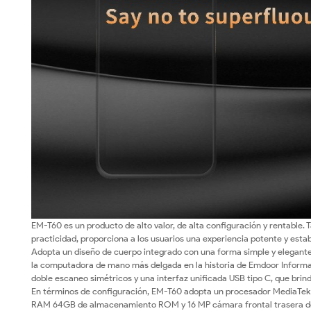
EM-T60 es un producto de alto valor, de alta configuración y rentable. 
practicidad, proporciona a los usuarios una experiencia potente y esta
Adopta un diseño de cuerpo integrado con una forma simple y elegante.
la computadora de mano más delgada en la historia de Emdoor Informati
doble escaneo simétricos y una interfaz unificada USB tipo C, que brind
En términos de configuración, EM-T60 adopta un procesador MediaTek 
RAM 64GB de almacenamiento ROM y 16 MP cámara frontal trasera de 