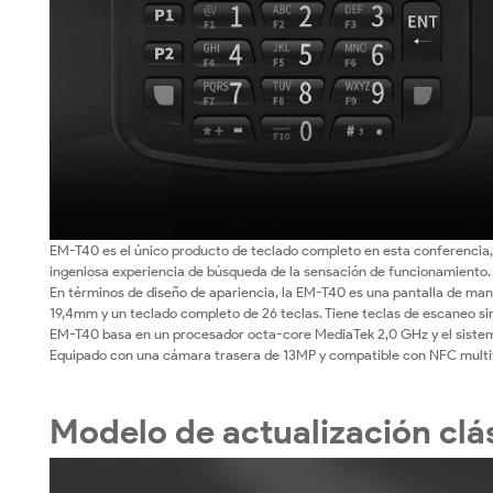
EM-T40 es el único producto de teclado completo en esta conferencia, 
ingeniosa experiencia de búsqueda de la sensación de funcionamiento.
En términos de diseño de apariencia, la EM-T40 es una pantalla de man
19,4mm y un teclado completo de 26 teclas. Tiene teclas de escaneo si
EM-T40 basa en un procesador octa-core MediaTek 2,0 GHz y el sist
Equipado con una cámara trasera de 13MP y compatible con NFC multi
Modelo de actualización cl